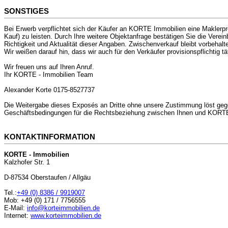
SONSTIGES
Bei Erwerb verpflichtet sich der Käufer an KORTE Immobilien eine Maklerp
Kauf) zu leisten. Durch Ihre weitere Objektanfrage bestätigen Sie die Vere
Richtigkeit und Aktualität dieser Angaben. Zwischenverkauf bleibt vorbehalt
Wir weißen darauf hin, dass wir auch für den Verkäufer provisionspflichtig tät
Wir freuen uns auf Ihren Anruf.
Ihr KORTE - Immobilien Team
Alexander Korte 0175-8527737
Die Weitergabe dieses Exposés an Dritte ohne unsere Zustimmung löst geg
Geschäftsbedingungen für die Rechtsbeziehung zwischen Ihnen und KORTE -
KONTAKTINFORMATION
KORTE - Immobilien
Kalzhofer Str. 1
D-87534 Oberstaufen / Allgäu
Tel.:
+49 (0)
8386 / 9919007
Mob:
+49 (0) 171
/
7756555
E-Mail:
info@korteimmobilien.de
Internet:
www.korteimmobilien.de