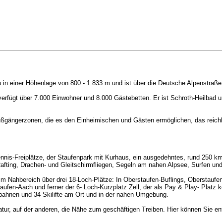
 in einer Höhenlage von 800 - 1.833 m und ist über die Deutsche Alpenstraß
rfügt über 7.000 Einwohner und 8.000 Gästebetten. Er ist Schroth-Heilbad un
Fußgängerzonen, die es den Einheimischen und Gästen ermöglichen, das reich
ennis-Freiplätze, der Staufenpark mit Kurhaus, ein ausgedehntes, rund 250 k
afting, Drachen- und Gleitschirmfliegen, Segeln am nahen Alpsee, Surfen un
im Nahbereich über drei 18-Loch-Plätze: In Oberstaufen-Buflings, Oberstaufe
ufen-Aach und ferner der 6- Loch-Kurzplatz Zell, der als Pay & Play- Platz k
bahnen und 34 Skilifte am Ort und in der nahen Umgebung.
tur, auf der anderen, die Nähe zum geschäftigen Treiben. Hier können Sie 