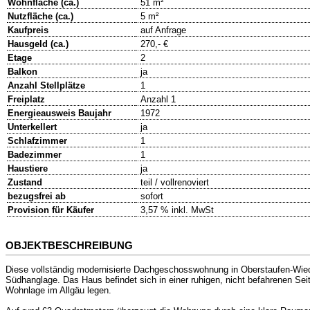
Wohnfläche (ca.)
51 m²
Nutzfläche (ca.)
5 m²
Kaufpreis
auf Anfrage
Hausgeld (ca.)
270,- €
Etage
2
Balkon
ja
Anzahl Stellplätze
1
Freiplatz
Anzahl 1
Energieausweis Baujahr
1972
Unterkellert
ja
Schlafzimmer
1
Badezimmer
1
Haustiere
ja
Zustand
teil / vollrenoviert
bezugsfrei ab
sofort
Provision für Käufer
3,57 % inkl. MwSt
OBJEKTBESCHREIBUNG
Diese vollständig modernisierte Dachgeschosswohnung in Oberstaufen-Wiedem
Südhanglage. Das Haus befindet sich in einer ruhigen, nicht befahrenen Seit
Wohnlage im Allgäu legen.