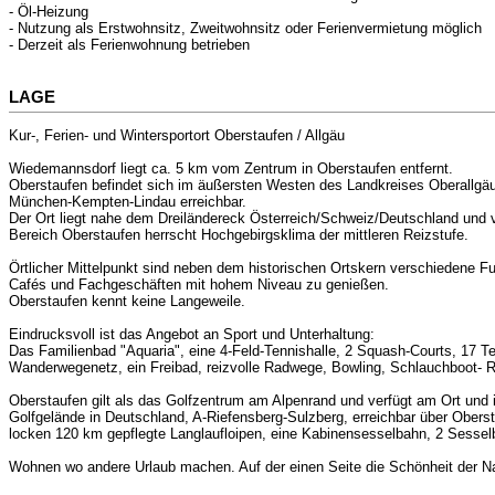
- Öl-Heizung
- Nutzung als Erstwohnsitz, Zweitwohnsitz oder Ferienvermietung möglich
- Derzeit als Ferienwohnung betrieben
LAGE
Kur-, Ferien- und Wintersportort Oberstaufen / Allgäu
Wiedemannsdorf liegt ca. 5 km vom Zentrum in Oberstaufen entfernt.
Oberstaufen befindet sich im äußersten Westen des Landkreises Oberallgäu
München-Kempten-Lindau erreichbar.
Der Ort liegt nahe dem Dreiländereck Österreich/Schweiz/Deutschland und ve
Bereich Oberstaufen herrscht Hochgebirgsklima der mittleren Reizstufe.
Örtlicher Mittelpunkt sind neben dem historischen Ortskern verschiedene 
Cafés und Fachgeschäften mit hohem Niveau zu genießen.
Oberstaufen kennt keine Langeweile.
Eindrucksvoll ist das Angebot an Sport und Unterhaltung:
Das Familienbad "Aquaria", eine 4-Feld-Tennishalle, 2 Squash-Courts, 17 T
Wanderwegenetz, ein Freibad, reizvolle Radwege, Bowling, Schlauchboot- R
Oberstaufen gilt als das Golfzentrum am Alpenrand und verfügt am Ort und 
Golfgelände in Deutschland, A-Riefensberg-Sulzberg, erreichbar über Obersta
locken 120 km gepflegte Langlaufloipen, eine Kabinensesselbahn, 2 Sessel
Wohnen wo andere Urlaub machen. Auf der einen Seite die Schönheit der Na