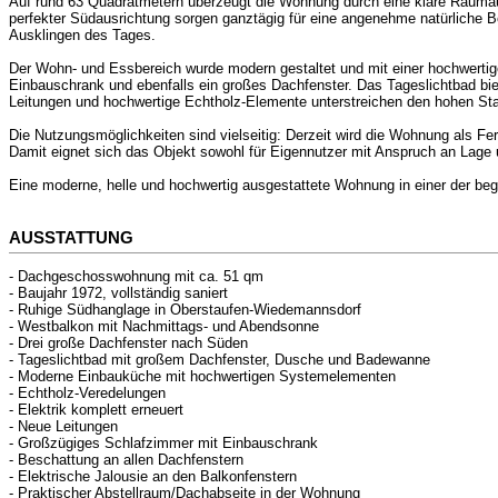
Auf rund 63 Quadratmetern überzeugt die Wohnung durch eine klare Raumauf
perfekter Südausrichtung sorgen ganztägig für eine angenehme natürliche 
Ausklingen des Tages.
Der Wohn- und Essbereich wurde modern gestaltet und mit einer hochwertig
Einbauschrank und ebenfalls ein großes Dachfenster. Das Tageslichtbad bi
Leitungen und hochwertige Echtholz-Elemente unterstreichen den hohen Stand
Die Nutzungsmöglichkeiten sind vielseitig: Derzeit wird die Wohnung als Fe
Damit eignet sich das Objekt sowohl für Eigennutzer mit Anspruch an Lage u
Eine moderne, helle und hochwertig ausgestattete Wohnung in einer der bege
AUSSTATTUNG
- Dachgeschosswohnung mit ca. 51 qm
- Baujahr 1972, vollständig saniert
- Ruhige Südhanglage in Oberstaufen-Wiedemannsdorf
- Westbalkon mit Nachmittags- und Abendsonne
- Drei große Dachfenster nach Süden
- Tageslichtbad mit großem Dachfenster, Dusche und Badewanne
- Moderne Einbauküche mit hochwertigen Systemelementen
- Echtholz-Veredelungen
- Elektrik komplett erneuert
- Neue Leitungen
- Großzügiges Schlafzimmer mit Einbauschrank
- Beschattung an allen Dachfenstern
- Elektrische Jalousie an den Balkonfenstern
- Praktischer Abstellraum/Dachabseite in der Wohnung