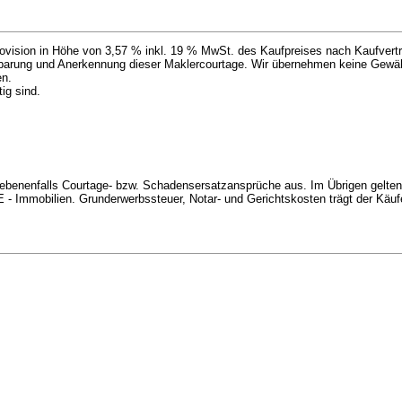
rovision in Höhe von 3,57 % inkl. 19 % MwSt. des Kaufpreises nach Kaufvertr
inbarung und Anerkennung dieser Maklercourtage. Wir übernehmen keine Gewähr 
en.
ig sind.
ebenenfalls Courtage- bzw. Schadensersatzansprüche aus. Im Übrigen gelten 
 Immobilien. Grunderwerbssteuer, Notar- und Gerichtskosten trägt der Käufe