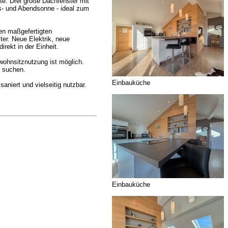
e. Drei große Dachfenster mit
s- und Abendsonne - ideal zum
en maßgefertigten
er. Neue Elektrik, neue
rekt in der Einheit.
wohnsitznutzung ist möglich.
u suchen.
Einbauküche
niert und vielseitig nutzbar.
Einbauküche