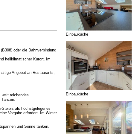
Einbauküche
e (B308) oder die Bahnverbindung
d heilklimatischer Kurort. Im
haltige Angebot an Restaurants,
Einbauküche
m weit reichendes
d Tanzen.
n-Steibis als höchstgelegenes
eine Vorgabe erfordert. Im Winter
entspannen und Sonne tanken.