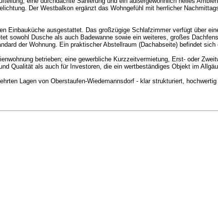
teilung, eine durchdachte Sanierung und ein außergewöhnlich helles Ambient
Belichtung. Der Westbalkon ergänzt das Wohngefühl mit herrlicher Nachmittag
en Einbauküche ausgestattet. Das großzügige Schlafzimmer verfügt über ein
etet sowohl Dusche als auch Badewanne sowie ein weiteres, großes Dachfenst
ard der Wohnung. Ein praktischer Abstellraum (Dachabseite) befindet sich di
rienwohnung betrieben; eine gewerbliche Kurzzeitvermietung, Erst- oder Zweit
nd Qualität als auch für Investoren, die ein wertbeständiges Objekt im Allgä
hrten Lagen von Oberstaufen-Wiedemannsdorf - klar strukturiert, hochwertig sa