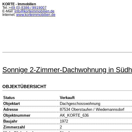
KORTE - Immobilien
Tel.:
+49 (0)
8386 / 9919007
E-Mail:
info@korteimmobilien.de
Internet:
www.korteimmobilien.de
Sonnige 2-Zimmer-Dachwohnung in Südh
OBJEKTÜBERSICHT
Status
Verkauft
Objektart
Dachgeschosswohnung
Adresse
87534 Oberstaufen / Wiedemannsdorf
Objektnummer
AK_KORTE_636
Baujahr
1972
Zimmerzahl
2