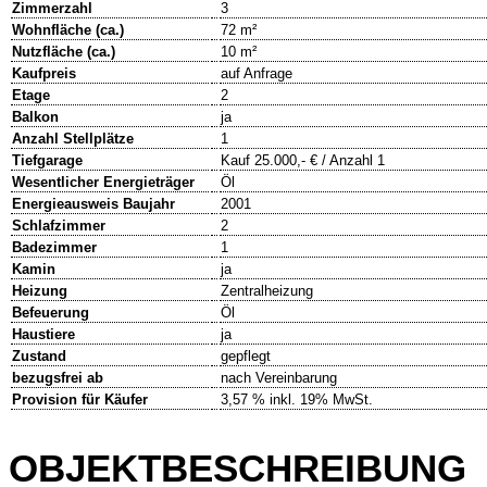
Zimmerzahl
3
Wohnfläche (ca.)
72 m²
Nutzfläche (ca.)
10 m²
Kaufpreis
auf Anfrage
Etage
2
Balkon
ja
Anzahl Stellplätze
1
Tiefgarage
Kauf 25.000,- € / Anzahl 1
Wesentlicher Energieträger
Öl
Energieausweis Baujahr
2001
Schlafzimmer
2
Badezimmer
1
Kamin
ja
Heizung
Zentralheizung
Befeuerung
Öl
Haustiere
ja
Zustand
gepflegt
bezugsfrei ab
nach Vereinbarung
Provision für Käufer
3,57 % inkl. 19% MwSt.
OBJEKTBESCHREIBUNG