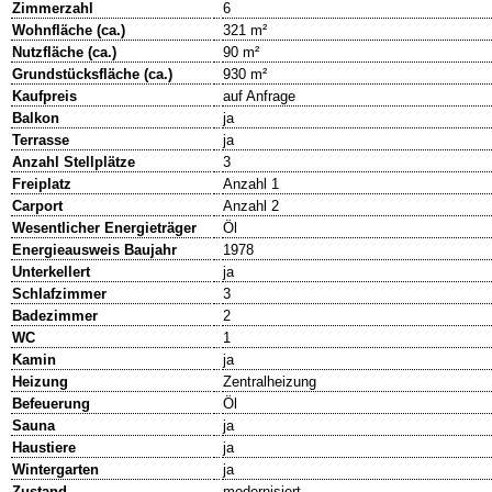
Zimmerzahl
6
Wohnfläche (ca.)
321 m²
Nutzfläche (ca.)
90 m²
Grundstücksfläche (ca.)
930 m²
Kaufpreis
auf Anfrage
Balkon
ja
Terrasse
ja
Anzahl Stellplätze
3
Freiplatz
Anzahl 1
Carport
Anzahl 2
Wesentlicher Energieträger
Öl
Energieausweis Baujahr
1978
Unterkellert
ja
Schlafzimmer
3
Badezimmer
2
WC
1
Kamin
ja
Heizung
Zentralheizung
Befeuerung
Öl
Sauna
ja
Haustiere
ja
Wintergarten
ja
Zustand
modernisiert