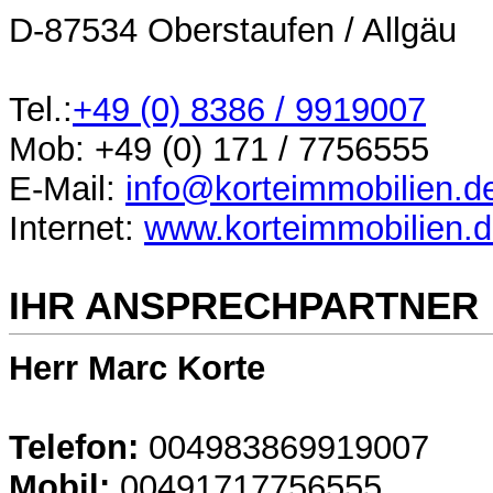
D-87534 Oberstaufen / Allgäu
Tel.:
+49 (0)
8386 / 9919007
Mob:
+49 (0) 171
/
7756555
E-Mail:
info@korteimmobilien.d
Internet:
www.korteimmobilien.
IHR ANSPRECHPARTNER
Herr Marc Korte
Telefon:
004983869919007
Mobil:
00491717756555