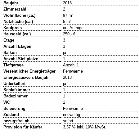
Baujahr
2013
Zimmerzahl
2
Wohnfläche (ca.)
97 m²
Nutzfläche (ca.)
5 m²
Kaufpreis
auf Anfrage
Hausgeld (ca.)
250,- €
Etage
3
Anzahl Etagen
3
Balkon
ja
Anzahl Stellplätze
1
Tiefgarage
Anzahl 1
Wesentlicher Energieträger
Fernwärme
Energieausweis Baujahr
2013
Unterkellert
ja
Schlafzimmer
1
Badezimmer
1
WC
1
Befeuerung
Fernwärme
Zustand
neuwertig
bezugsfrei ab
sofort
Provision für Käufer
3,57 % inkl. 19% MwSt.