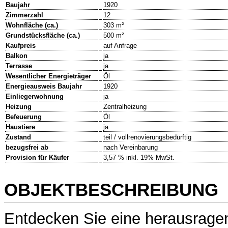
Baujahr
1920
Zimmerzahl
12
Wohnfläche (ca.)
303 m²
Grundstücksfläche (ca.)
500 m²
Kaufpreis
auf Anfrage
Balkon
ja
Terrasse
ja
Wesentlicher Energieträger
Öl
Energieausweis Baujahr
1920
Einliegerwohnung
ja
Heizung
Zentralheizung
Befeuerung
Öl
Haustiere
ja
Zustand
teil / vollrenovierungsbedürftig
bezugsfrei ab
nach Vereinbarung
Provision für Käufer
3,57 % inkl. 19% MwSt.
OBJEKTBESCHREIBUNG
Entdecken Sie eine herausrage